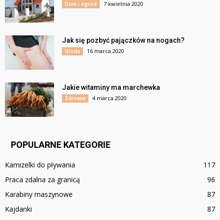
7 kwietnia 2020
Dom i ogród
Jak się pozbyć pajączków na nogach?
16 marca 2020
Uroda
Jakie witaminy ma marchewka
4 marca 2020
Zdrowie
POPULARNE KATEGORIE
Kamizelki do pływania
117
Praca zdalna za granicą
96
Karabiny maszynowe
87
Kajdanki
87