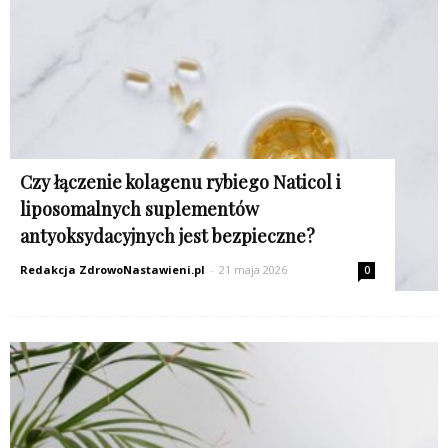
K
Czy łączenie kolagenu rybiego Naticol i
liposomalnych suplementów
antyoksydacyjnych jest bezpieczne?
Redakcja ZdrowoNastawieni.pl
-
21 maja 2026
0