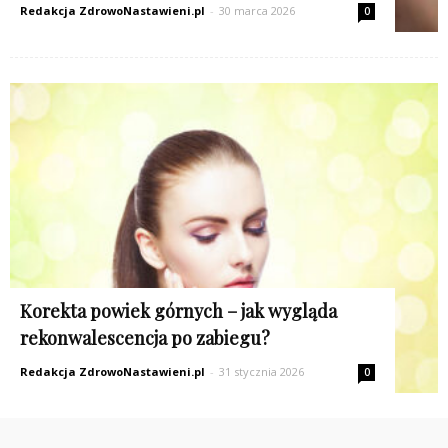
Redakcja ZdrowoNastawieni.pl
-
30 marca 2026
0
Korekta powiek górnych – jak wygląda
rekonwalescencja po zabiegu?
Redakcja ZdrowoNastawieni.pl
-
31 stycznia 2026
0