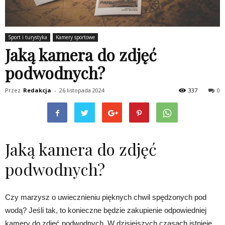
Sport i turystyka
Kamery sportowe
Jaką kamera do zdjęć
podwodnych?
Przez
Redakcja
-
26 listopada 2024
337
0
Jaką kamera do zdjęć
podwodnych?
Czy marzysz o uwiecznieniu pięknych chwil spędzonych pod
wodą? Jeśli tak, to konieczne będzie zakupienie odpowiedniej
kamery do zdjęć podwodnych. W dzisiejszych czasach istnieje