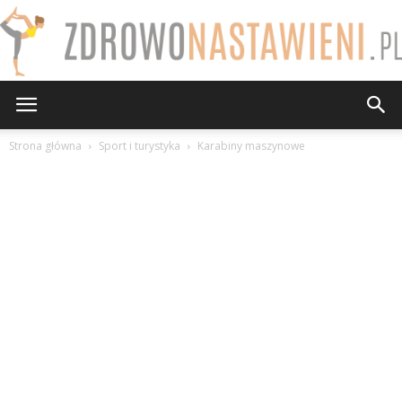
ZdrowoNastawieni.pl
Strona główna
Sport i turystyka
Karabiny maszynowe