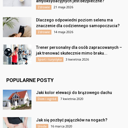
antyoksydacyjnych jest bezpieczne?
21 maja 2026
Zdrowie
Dlaczego odpowiedni poziom selenu ma
znaczenie dla codziennego samopoczucia?
14 maja 2026
Zdrowie
Trener personalny dla osób zapracowanych –
jak trenować skutecznie mimo braku...
3 kwietnia 2026
Sport i turystyka
POPULARNE POSTY
Jaki kolor elewacji do brązowego dachu
7 kwietnia 2020
Dom i ogród
Jak się pozbyć pajączków na nogach?
16 marca 2020
Uroda