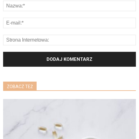
ZOBACZ TEŻ
K