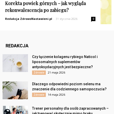
Korekta powiek górnych – jak wygląda
rekonwalescencja po zabiegu?
Redakcja ZdrowoNastawieni.pl
-
31 stycznia 2026
0
REDAKCJA
Czy łączenie kolagenu rybiego Naticol i
liposomalnych suplementów
antyoksydacyjnych jest bezpieczne?
21 maja 2026
Zdrowie
Dlaczego odpowiedni poziom selenu ma
znaczenie dla codziennego samopoczucia?
14 maja 2026
Zdrowie
Trener personalny dla osób zapracowanych –
jak trenować skutecznie mimo braku...