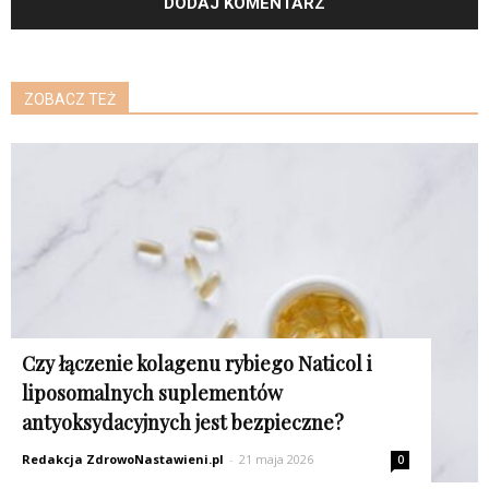
ZOBACZ TEŻ
K
Czy łączenie kolagenu rybiego Naticol i
liposomalnych suplementów
antyoksydacyjnych jest bezpieczne?
Redakcja ZdrowoNastawieni.pl
-
21 maja 2026
0