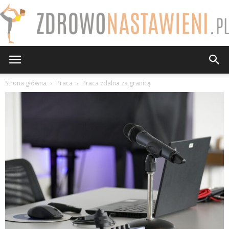
ZdrowoNastawieni.pl
Strona główna
Praca
Praca zdalna za granicą