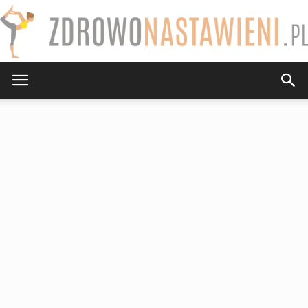
ZdrowoNastawieni.pl