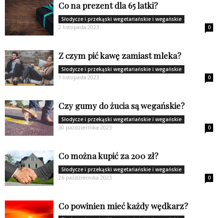
Co na prezent dla 65 latki?
Słodycze i przekąski wegetariańskie i wegańskie
2 listopada 2023
0
Z czym pić kawę zamiast mleka?
Słodycze i przekąski wegetariańskie i wegańskie
1 listopada 2023
0
Czy gumy do żucia są wegańskie?
Słodycze i przekąski wegetariańskie i wegańskie
30 października 2023
0
Co można kupić za 200 zł?
Słodycze i przekąski wegetariańskie i wegańskie
26 października 2023
0
Co powinien mieć każdy wędkarz?