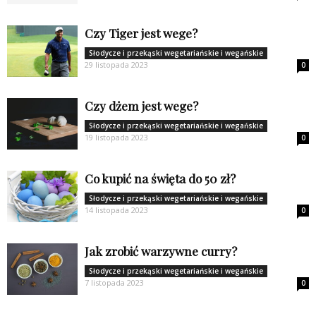
Czy Tiger jest wege?
Słodycze i przekąski wegetariańskie i wegańskie
29 listopada 2023
0
Czy dżem jest wege?
Słodycze i przekąski wegetariańskie i wegańskie
19 listopada 2023
0
Co kupić na święta do 50 zł?
Słodycze i przekąski wegetariańskie i wegańskie
14 listopada 2023
0
Jak zrobić warzywne curry?
Słodycze i przekąski wegetariańskie i wegańskie
7 listopada 2023
0