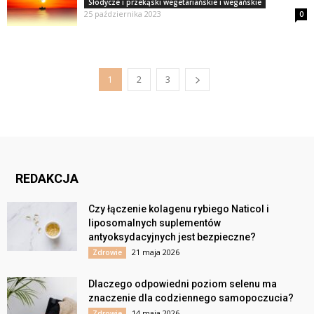
Słodycze i przekąski wegetariańskie i wegańskie
25 października 2023
0
1
2
3
REDAKCJA
Czy łączenie kolagenu rybiego Naticol i
liposomalnych suplementów
antyoksydacyjnych jest bezpieczne?
21 maja 2026
Zdrowie
Dlaczego odpowiedni poziom selenu ma
znaczenie dla codziennego samopoczucia?
14 maja 2026
Zdrowie