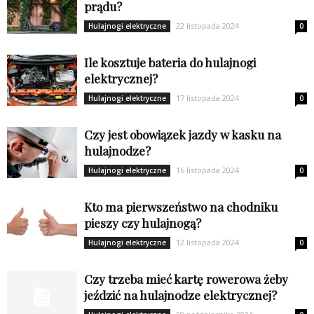
prądu?
22 listopada 2024
Hulajnogi elektryczne
0
Ile kosztuje bateria do hulajnogi
elektrycznej?
17 listopada 2024
Hulajnogi elektryczne
0
Czy jest obowiązek jazdy w kasku na
hulajnodze?
16 listopada 2024
Hulajnogi elektryczne
0
Kto ma pierwszeństwo na chodniku
pieszy czy hulajnogą?
12 listopada 2024
Hulajnogi elektryczne
0
Czy trzeba mieć kartę rowerowa żeby
jeździć na hulajnodze elektrycznej?